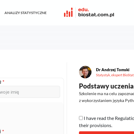
ANALIZY STATYSTYCZNE
Dr Andrzej Tomski
Statystyk, ekspert BioStat
ę
*
Podstawy uczeni
Szkolenie ma na celu zapozna
z wykorzystaniem języka Pyth
I have read the Regulati
their provisions.
j
*