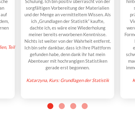
ische
Schulung. Ich bin positiv überrascht von der
hint
Man
sorgfältigen Vorbereitung der Materialien
 auf
und der Menge an vermitteltem Wissen. Als
pr
edem,
ich „Grundlagen der Statistik“ kaufte,
Vi
ernen
dachte ich, es wäre eine Wiederholung
wer
meiner bereits erworbenen Kenntnisse.
Form
Nichts ist weiter von der Wahrheit entfernt.
ien, Teil
Ich bin sehr dankbar, dass ich Ihre Plattform
e
gefunden habe, denn dank ihr hat mein
schw
Abenteuer mit hochrangigen Statistiken
mac
gerade erst begonnen.
imme
Katarzyna, Kurs: Grundlagen der Statistik
K