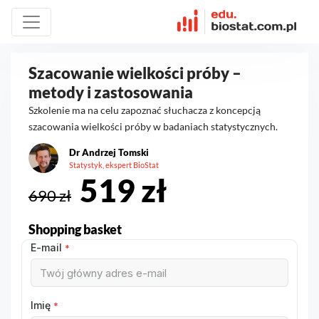
Szacowanie wielkości próby –
metody i zastosowania
Szkolenie ma na celu zapoznać słuchacza z koncepcją
szacowania wielkości próby w badaniach statystycznych.
Dr Andrzej Tomski
Statystyk, ekspert BioStat
519 zł
690 zł
Shopping basket
E-mail
*
Imię
*